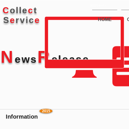
株式会社コレクト
C
olle
c
t
S
e
rvic
e
HOME
N
R
ews
elease
2015
Information