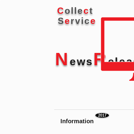
C
olle
c
t
S
e
rvic
e
N
R
ews
ele
2017
Information