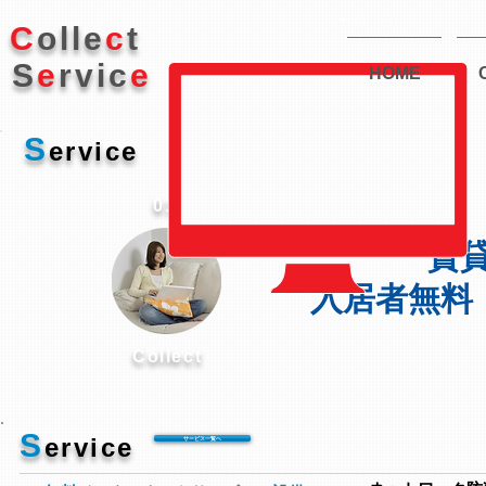
株式会社コレクト
C
olle
c
t
S
e
rvic
e
HOME
S
ervice
01
賃
入居者無
Collect
S
ervice
サービス一覧へ